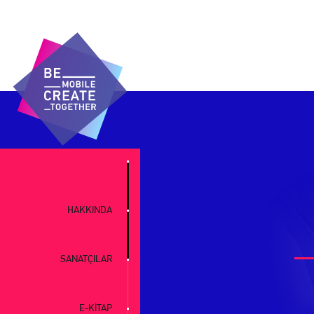
HAKKINDA
SANATÇILAR
E-KİTAP