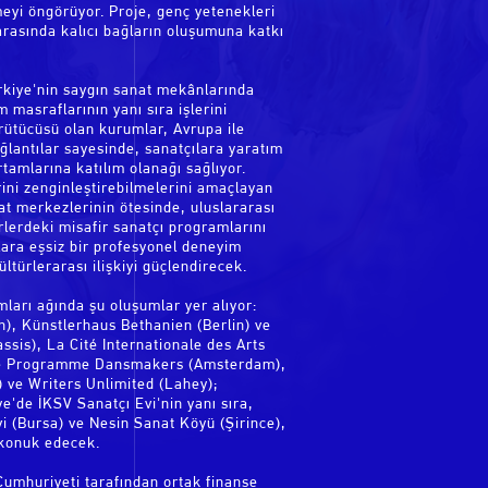
meyi öngörüyor. Proje, genç yetenekleri
 arasında kalıcı bağların oluşumuna katkı
kiye'nin saygın sanat mekânlarında
 masraflarının yanı sıra işlerini
rütücüsü olan kurumlar, Avrupa ile
ğlantılar sayesinde, sanatçılara yaratım
rtamlarına katılım olanağı sağlıyor.
rini zenginleştirebilmelerini amaçlayan
at merkezlerinin ötesinde, uluslararası
rlerdeki misafir sanatçı programlarını
lara eşsiz bir profesyonel deneyim
türlerarası ilişkiyi güçlendirecek.
mları ağında şu oluşumlar yer alıyor:
, Künstlerhaus Bethanien (Berlin) ve
sis), La Cité Internationale des Arts
ange Programme Dansmakers (Amsterdam),
 ve Writers Unlimited (Lahey);
ye'de İKSV Sanatçı Evi'nin yanı sıra,
vi (Bursa) ve Nesin Sanat Köyü (Şirince),
a konuk edecek.
 Cumhuriyeti tarafından ortak finanse