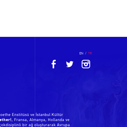
EN
/
TR
Goethe Enstitüsü ve İstanbul Kültür
ether!
, Fransa, Almanya, Hollanda ve
okdisiplinli bir ağ oluşturarak Avrupa