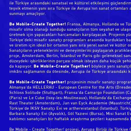
ile Türkiye arasındaki sanatsal ve kültürel etkileşimi güçlendir
teşvik etmenin yanı sıra Türkiye ile Avrupa'nın sanat ortamları
sunmayı amaçlıyor.
Be Mobile-Create Together!
Fransa, Almanya, Hollanda ve Tür
misafir olma olanağı sunduğu sanatçıların tüm seyahat ve ulaşım
üretmek için yapacakları harcamaları karşılayacak. Projenin yü
Türkiye'deki misafir sanatçı programları arasında kurdukları ba
ve üretim için ideal bir ortamın yanı sıra yerel sanat ve kültür o
Sanatçıların yeteneklerini ve deneyimlerini paylaşarak pratikle
proje, Amsterdam, Berlin, İstanbul ve Paris gibi geleneksel san
düzeydeki işbirliklerinin parçası olmak isteyen daha küçük şehi
da kapsıyor.
Be Mobile-Create Together!
böylece yeni sanatçı
imkânı sağlamanın da ötesinde, Avrupa ile Türkiye arasındaki kül
Be Mobile-Create Together!
projesinin misafir sanatçı progra
Almanya'da HELLERAU - European Centre for the Arts (Dresden)
Schloss Solitude (Stuttgart); Fransa'da Camargo Foundation (Cas
(Paris) ve Le Cube (Issy-les-Moulineaux); Hollanda'da Exch
Rast Theater (Amsterdam), Jan van Eyck Academie (Maastricht)
Türkiye'de İKSV Sanatçı Evi ve arthereistanbul (İstanbul). Türki
Barbara Sanatçı Evi (Ayvalık), Göl Yazıevi (Bursa), Misi Sanat E
katılımcı sanatçıları bir haftalık araştırma gezileri kapsamınd
Be Mobile - Create Together! projesi, Avrupa Birliği ile Türkiye