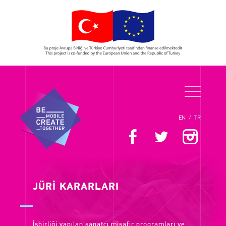
EN
/
TR
JÜRİ KARARLARI
İşbirliği yapılan sanatçı misafir programları ve