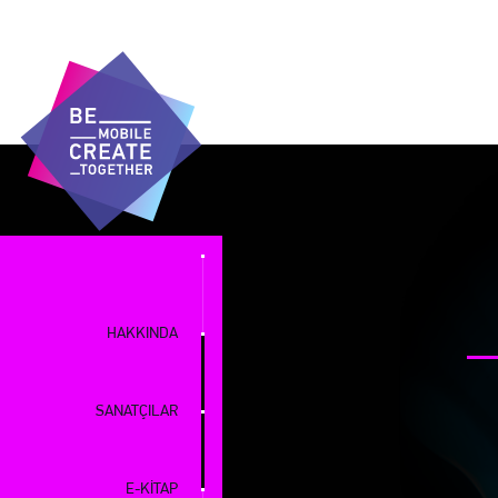
HAKKINDA
SANATÇILAR
E-KİTAP