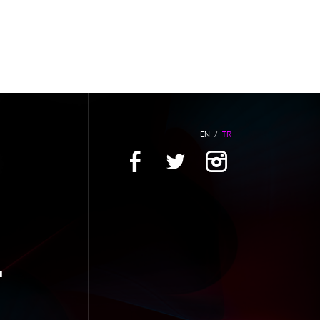
EN
/
TR
L