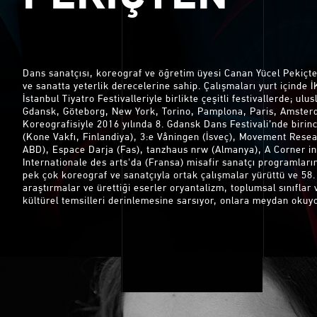
Dans sanatçısı, koreograf ve öğretim üyesi Canan Yücel Pekiçte
ve sanatta yeterlik derecelerine sahip. Çalışmaları yurt içinde
İstanbul Tiyatro Festivalleriyle birlikte çeşitli festivallerde; ul
Gdansk, Göteborg, New York, Torino, Pamplona, Paris, Amsterd
Koreografisiyle 2016 yılında 8. Gdansk Dans Festivali’nde birin
(Kone Vakfı, Finlandiya), 3:e Våningen (İsveç), Movement Resea
ABD), Espace Darja (Fas), tanzhaus nrw (Almanya), A Corner in 
Internationale des arts'da (Fransa) misafir sanatçı programların
pek çok koreograf ve sanatçıyla ortak çalışmalar yürüttü ve 58. 
araştırmalar ve ürettiği eserler oryantalizm, toplumsal sınıflar 
kültürel temsilleri derinlemesine sarsıyor, onlara meydan okuyo