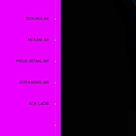
DUYURULAR
MEKÂNLAR
PROJE ORTAKLARI
JÜRİ KARARLARI
AÇIK ÇAĞRI