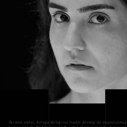
Bu web sitesi, Avrupa Birliği'nin maddi desteği ile oluşturulmuş